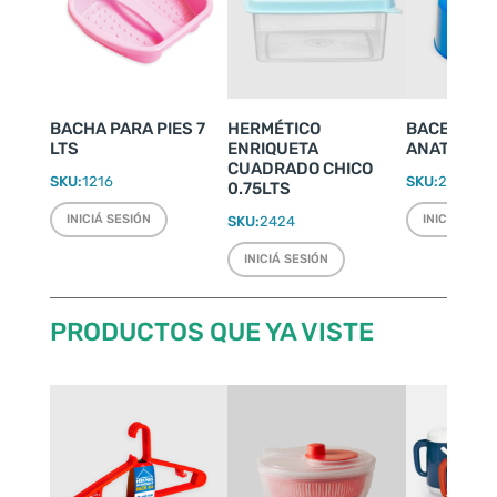
BACHA PARA PIES 7
HERMÉTICO
BACENILLA
LTS
ENRIQUETA
ANATÓMICA
CUADRADO CHICO
SKU:
1216
SKU:
2248
0.75LTS
INICIÁ SESIÓN
INICIÁ SESI
SKU:
2424
INICIÁ SESIÓN
PRODUCTOS QUE YA VISTE