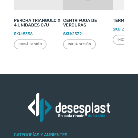
PERCHA TRIANGULO X
CENTRIFUGA DE
TERMO WEEK
4 UNIDADES C/U
VERDURAS
SKU:
2220
SKU:
8358
SKU:
2532
INICIÁ SESI
INICIÁ SESIÓN
INICIÁ SESIÓN
CATEGORÍAS Y AMBIENTES