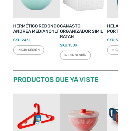
HERMÉTICO REDONDO
CANASTO
HELADERIT
ANDREA MEDIANO 1LT
ORGANIZADOR SIMIL
PORTÁTIL 4
RATAN
SKU:
2431
SKU:
3500
SKU:
1509
INICIÁ SESIÓN
INICIÁ SESI
INICIÁ SESIÓN
PRODUCTOS QUE YA VISTE