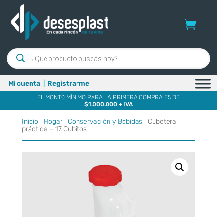
Búsqueda
de
productos
Mi cuenta
|
Registrarme
EL MONTO MÍNIMO PARA LA PRIMERA COMPRA ES DE
$1.000.000 + IVA
Inicio
|
Hogar
|
Conservación y Bebidas
| Cubetera
práctica – 17 Cubitos