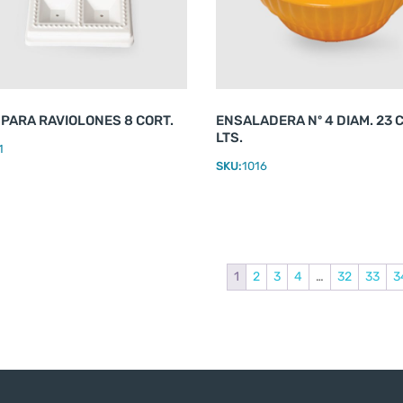
PARA RAVIOLONES 8 CORT.
ENSALADERA Nº 4 DIAM. 23 C
LTS.
1
SKU:
1016
1
2
3
4
…
32
33
3