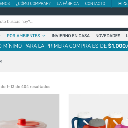
ENOS
¿CÓMO COMPRAR?
LA FÁBRICA
CONTACTO
Mi C
POR AMBIENTES
INVIERNO EN CASA
NOVEDADES
 MÍNIMO PARA LA PRIMERA COMPRA ES DE
$1.000.
R
Ordenado
do 1–12 de 404 resultados
por
popularidad