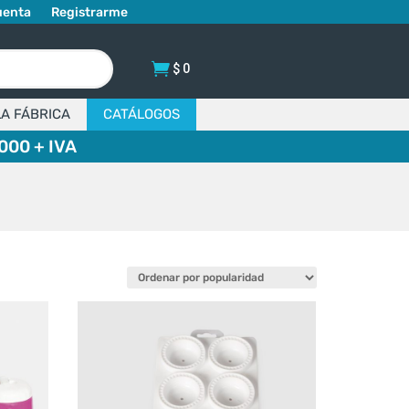
uenta
Registrarme
$
0
LA FÁBRICA
CATÁLOGOS
000 + IVA