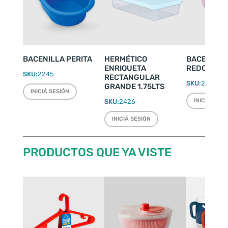
BACENILLA PERITA
HERMÉTICO
BACENILLA
ENRIQUETA
REDONDA Ø 
SKU:
2245
RECTANGULAR
SKU:
2246
GRANDE 1.75LTS
INICIÁ SESIÓN
INICIÁ SESI
SKU:
2426
INICIÁ SESIÓN
PRODUCTOS QUE YA VISTE