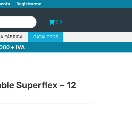
uenta
Registrarme
$
0
LA FÁBRICA
CATÁLOGOS
000 + IVA
ble Superflex – 12