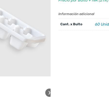
Precio por Bulto + IVA (21%)
Información adicional
60 Uni
Cant. x Bulto
❯