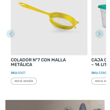
COLADOR N°7 CON MALLA
CAJA O
METÁLICA
– 14 LIT
SKU:
5007
SKU:
3380
INICIÁ SESIÓN
INICIÁ SES