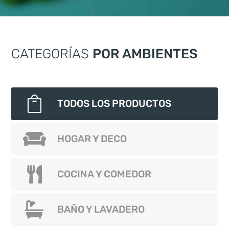
CATEGORÍAS
POR AMBIENTES

TODOS LOS PRODUCTOS


TODOS LOS PRODUCTOS
HOGAR Y DECO


HOGAR Y DECO
COCINA Y COMEDOR


COCINA Y COMEDOR
BAÑO Y LAVADERO