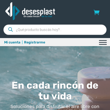
Búsqueda
de
productos
Mi cuenta
|
Registrarme
En cada rincón de
tu vida
Soluciones para disfrutar el aire libre con