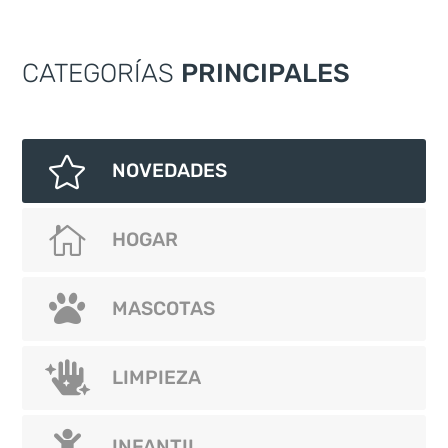
CATEGORÍAS
PRINCIPALES

NOVEDADES


NOVEDADES
HOGAR


HOGAR
MASCOTAS


MASCOTAS
LIMPIEZA


LIMPIEZA
INFANTIL