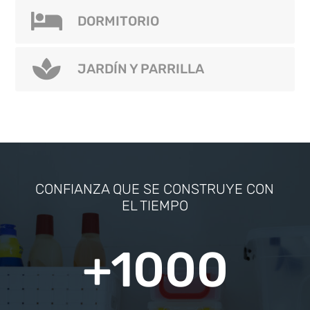


BAÑO Y LAVADERO
DORMITORIO


DORMITORIO
JARDÍN Y PARRILLA

JARDÍN Y PARRILLA
CONFIANZA QUE SE CONSTRUYE CON
EL TIEMPO
+1000