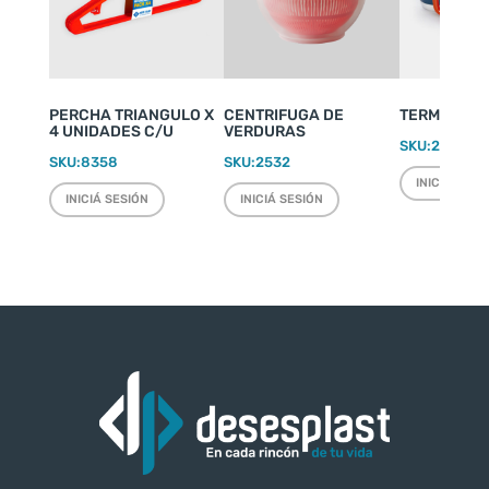
PERCHA TRIANGULO X
CENTRIFUGA DE
TERMO WEEK
4 UNIDADES C/U
VERDURAS
SKU:
2220
SKU:
8358
SKU:
2532
INICIÁ SESI
INICIÁ SESIÓN
INICIÁ SESIÓN