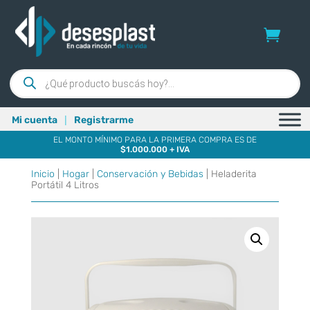
Búsqueda
de
productos
|
Mi cuenta
Registrarme
EL MONTO MÍNIMO PARA LA PRIMERA COMPRA ES DE
$1.000.000 + IVA
Inicio
|
Hogar
|
Conservación y Bebidas
| Heladerita
Portátil 4 Litros