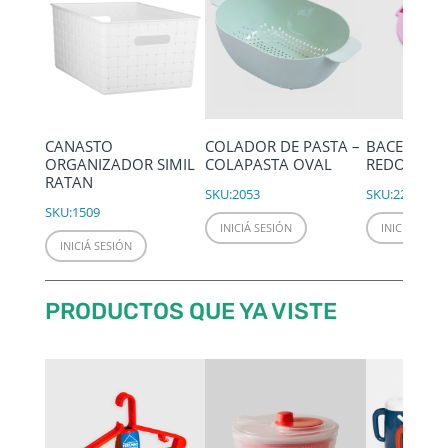
CANASTO
COLADOR DE PASTA –
BACENILLA
ORGANIZADOR SIMIL
COLAPASTA OVAL
REDONDA Ø
RATAN
SKU:
2053
SKU:
2246
SKU:
1509
INICIÁ SESIÓN
INICIÁ SESIÓ
INICIÁ SESIÓN
PRODUCTOS QUE YA VISTE