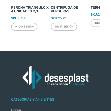
PERCHA TRIANGULO X
CENTRIFUGA DE
TERMO WEEK
4 UNIDADES C/U
VERDURAS
SKU:
2220
SKU:
8358
SKU:
2532
INICIÁ SESI
INICIÁ SESIÓN
INICIÁ SESIÓN
CATEGORÍAS Y AMBIENTES
Hogar