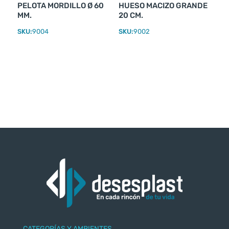
PELOTA MORDILLO Ø 60
HUESO MACIZO GRANDE
MM.
20 CM.
SKU:
9004
SKU:
9002
CATEGORÍAS Y AMBIENTES