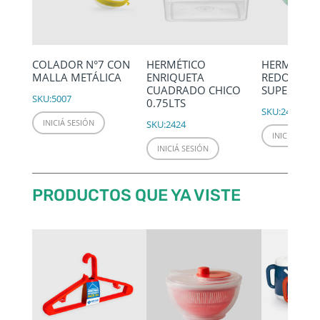
COLADOR N°7 CON
HERMÉTICO
HERMÉTIC
MALLA METÁLICA
ENRIQUETA
REDONDO 
CUADRADO CHICO
SUPER GRA
SKU:
5007
0.75LTS
SKU:
2433
INICIÁ SESIÓN
SKU:
2424
INICIÁ SESIÓ
INICIÁ SESIÓN
PRODUCTOS QUE YA VISTE