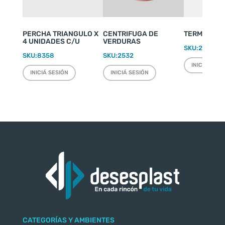
PERCHA TRIANGULO X
CENTRIFUGA DE
TERMO WEEK
4 UNIDADES C/U
VERDURAS
SKU:
2220
SKU:
8358
SKU:
2532
INICIÁ SESI
INICIÁ SESIÓN
INICIÁ SESIÓN
CATEGORÍAS Y AMBIENTES