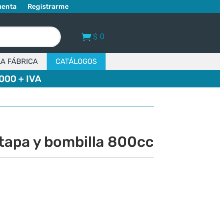
uenta
Registrarme
$
0
LA FÁBRICA
CATÁLOGOS
000 + IVA
 tapa y bombilla 800cc