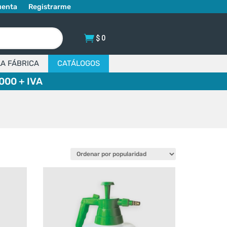
uenta
Registrarme
$
0
LA FÁBRICA
CATÁLOGOS
000 + IVA