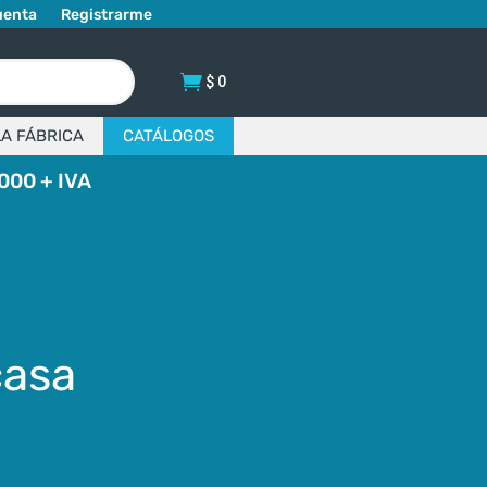
uenta
Registrarme
$
0
LA FÁBRICA
CATÁLOGOS
000 + IVA
casa