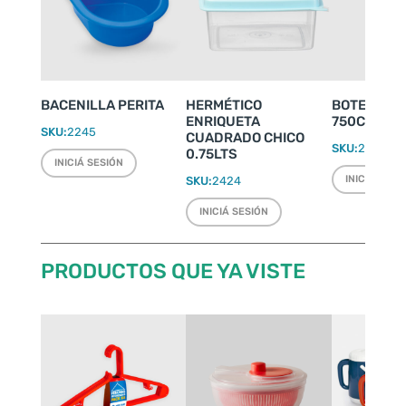
BACENILLA PERITA
HERMÉTICO
BOTELLA S
ENRIQUETA
750CC
SKU:
2245
CUADRADO CHICO
SKU:
2027
0.75LTS
INICIÁ SESIÓN
INICIÁ SESI
SKU:
2424
INICIÁ SESIÓN
PRODUCTOS QUE YA VISTE