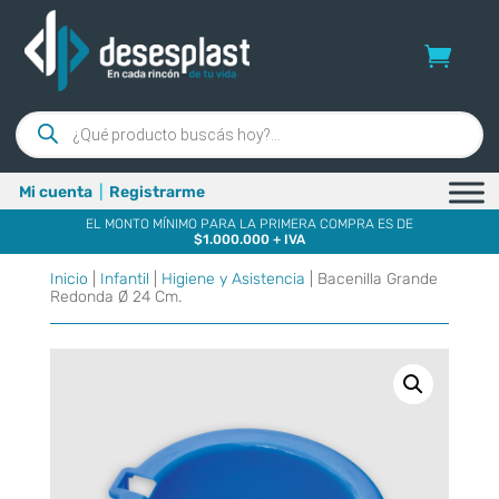
Búsqueda
de
productos
Mi cuenta
|
Registrarme
EL MONTO MÍNIMO PARA LA PRIMERA COMPRA ES DE
$1.000.000 + IVA
Inicio
|
Infantil
|
Higiene y Asistencia
| Bacenilla Grande
Redonda Ø 24 Cm.