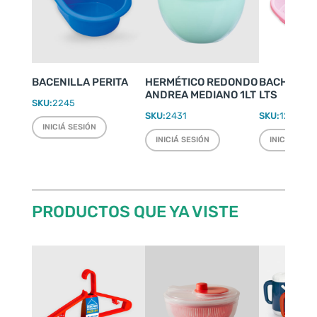
BACENILLA PERITA
HERMÉTICO REDONDO
BACHA PAR
ANDREA MEDIANO 1LT
LTS
SKU:
2245
SKU:
2431
SKU:
1216
INICIÁ SESIÓN
INICIÁ SESIÓN
INICIÁ SESI
PRODUCTOS QUE YA VISTE