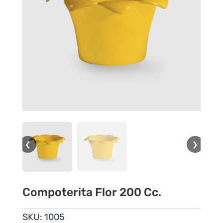
❮
❯
Compoterita Flor 200 Cc.
SKU:
1005