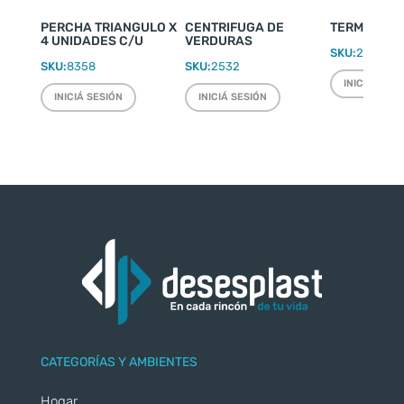
PERCHA TRIANGULO X
CENTRIFUGA DE
TERMO WEEK
4 UNIDADES C/U
VERDURAS
SKU:
2220
SKU:
8358
SKU:
2532
INICIÁ SESI
INICIÁ SESIÓN
INICIÁ SESIÓN
CATEGORÍAS Y AMBIENTES
Hogar