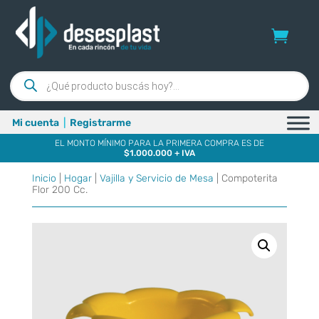
Búsqueda
de
productos
Mi cuenta
|
Registrarme
EL MONTO MÍNIMO PARA LA PRIMERA COMPRA ES DE
$1.000.000 + IVA
Inicio
|
Hogar
|
Vajilla y Servicio de Mesa
| Compoterita
Flor 200 Cc.