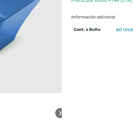
Precio por Bulto + IVA (21%)
Información adicional
60 Uni
Cant. x Bulto
❯