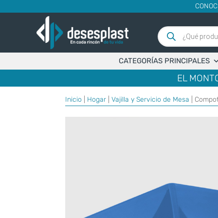
CONOC
Búsqueda
de
productos
CATEGORÍAS PRINCIPALES
EL MONTO
Inicio
|
Hogar
|
Vajilla y Servicio de Mesa
| Compot