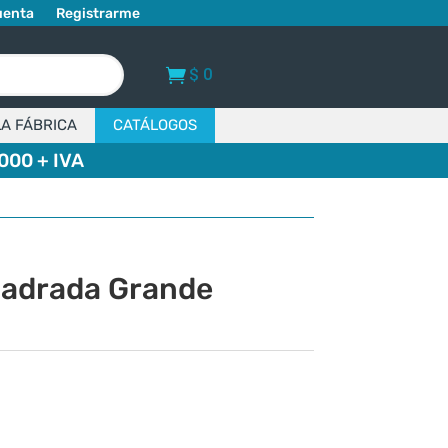
uenta
Registrarme
$
0
LA FÁBRICA
CATÁLOGOS
000 + IVA
adrada Grande