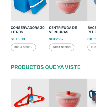
CONSERVADORA 30
CENTRIFUGA DE
BACENILL
LITROS
VERDURAS
REDONDA Ø
SKU:
3510
SKU:
2532
SKU:
2247
INICIÁ SESIÓN
INICIÁ SESIÓN
INICIÁ SESI
PRODUCTOS QUE YA VISTE