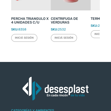
PERCHA TRIANGULO X
CENTRIFUGA DE
TERMO WEEK
4 UNIDADES C/U
VERDURAS
SKU:
2220
SKU:
8358
SKU:
2532
INICIÁ SESI
INICIÁ SESIÓN
INICIÁ SESIÓN
CATEGORÍAS Y AMBIENTES