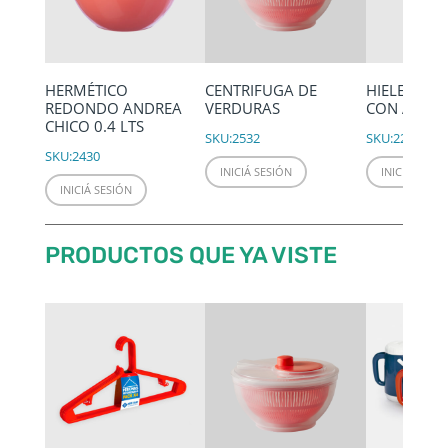
HERMÉTICO
CENTRIFUGA DE
HIELERA D
REDONDO ANDREA
VERDURAS
CON ASAS
CHICO 0.4 LTS
SKU:
2532
SKU:
2291
SKU:
2430
INICIÁ SESIÓN
INICIÁ SESIÓ
INICIÁ SESIÓN
PRODUCTOS QUE YA VISTE