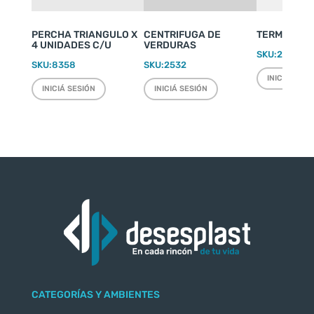
PERCHA TRIANGULO X
CENTRIFUGA DE
TERMO WEEK
4 UNIDADES C/U
VERDURAS
SKU:
2220
SKU:
8358
SKU:
2532
INICIÁ SESI
INICIÁ SESIÓN
INICIÁ SESIÓN
CATEGORÍAS Y AMBIENTES