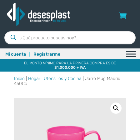
Búsqueda
de
productos
|
Mi cuenta
Registrarme
EL MONTO MÍNIMO PARA LA PRIMERA COMPRA ES DE
$1.000.000 + IVA
Inicio
|
Hogar
|
Utensilios y Cocina
| Jarro Mug Madrid
450Cc