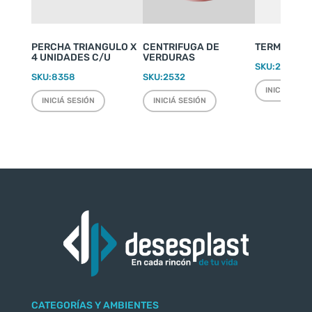
PERCHA TRIANGULO X
CENTRIFUGA DE
TERMO WEEK
4 UNIDADES C/U
VERDURAS
SKU:
2220
SKU:
8358
SKU:
2532
INICIÁ SESI
INICIÁ SESIÓN
INICIÁ SESIÓN
CATEGORÍAS Y AMBIENTES