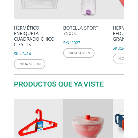
HERMÉTICO
BOTELLA SPORT
HERMÉTIC
ENRIQUETA
750CC
REDONDO 
CUADRADO CHICO
GRANDE 2.
SKU:
2027
0.75LTS
SKU:
2432
INICIÁ SESIÓN
SKU:
2424
INICIÁ SESIÓ
INICIÁ SESIÓN
PRODUCTOS QUE YA VISTE