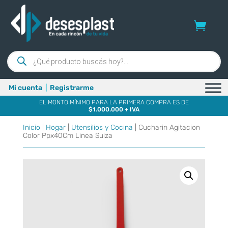
Búsqueda
de
productos
Mi cuenta
|
Registrarme
EL MONTO MÍNIMO PARA LA PRIMERA COMPRA ES DE
$1.000.000 + IVA
Inicio
|
Hogar
|
Utensilios y Cocina
| Cucharin Agitacion
Color Ppx40Cm Linea Suiza