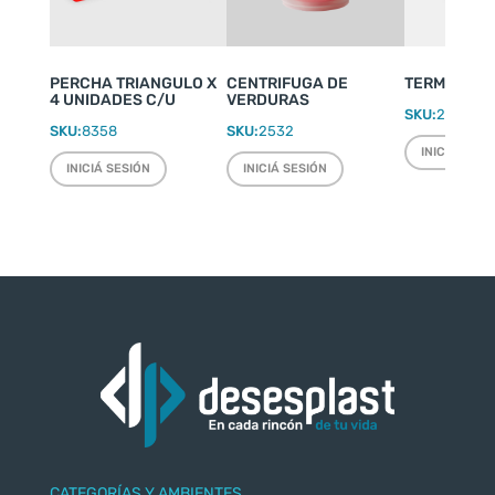
PERCHA TRIANGULO X
CENTRIFUGA DE
TERMO WEEK
4 UNIDADES C/U
VERDURAS
SKU:
2220
SKU:
8358
SKU:
2532
INICIÁ SESI
INICIÁ SESIÓN
INICIÁ SESIÓN
CATEGORÍAS Y AMBIENTES