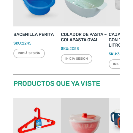
BACENILLA PERITA
COLADOR DE PASTA –
CAJA ORG
COLAPASTA OVAL
CON TRABA
SKU:
2245
LITROS
SKU:
2053
INICIÁ SESIÓN
SKU:
3380
INICIÁ SESIÓN
INICIÁ SESI
PRODUCTOS QUE YA VISTE