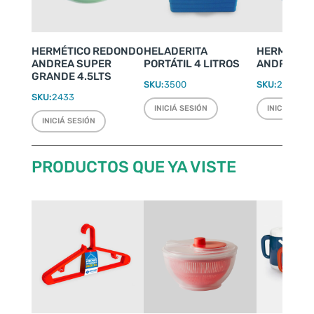
HERMÉTICO REDONDO
HELADERITA
HERMÉTIC
ANDREA SUPER
PORTÁTIL 4 LITROS
ANDREA ME
GRANDE 4.5LTS
SKU:
3500
SKU:
2431
SKU:
2433
INICIÁ SESIÓN
INICIÁ SESI
INICIÁ SESIÓN
PRODUCTOS QUE YA VISTE