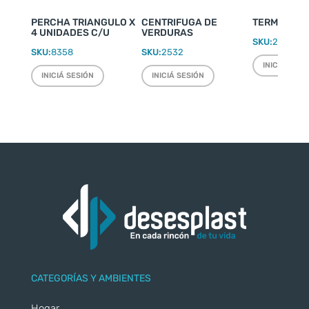
PERCHA TRIANGULO X
CENTRIFUGA DE
TERMO WEEK
4 UNIDADES C/U
VERDURAS
SKU:
2220
SKU:
8358
SKU:
2532
INICIÁ SESI
INICIÁ SESIÓN
INICIÁ SESIÓN
CATEGORÍAS Y AMBIENTES
Hogar