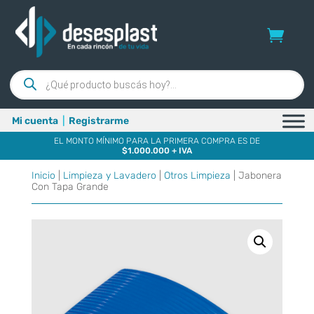
Búsqueda
de
productos
Mi cuenta
|
Registrarme
EL MONTO MÍNIMO PARA LA PRIMERA COMPRA ES DE
$1.000.000 + IVA
Inicio
|
Limpieza y Lavadero
|
Otros Limpieza
| Jabonera
Con Tapa Grande