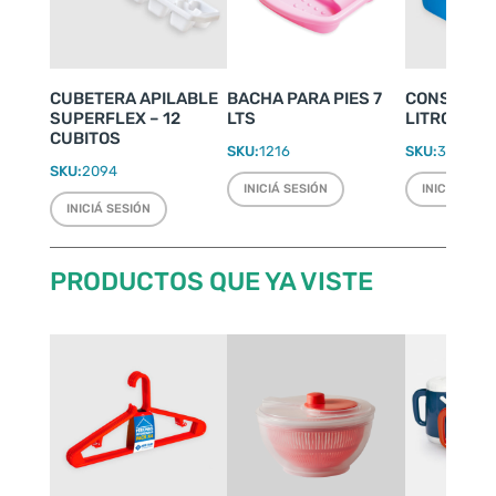
CUBETERA APILABLE
BACHA PARA PIES 7
CONSERVA
SUPERFLEX – 12
LTS
LITROS
CUBITOS
SKU:
1216
SKU:
3510
SKU:
2094
INICIÁ SESIÓN
INICIÁ SESI
INICIÁ SESIÓN
PRODUCTOS QUE YA VISTE