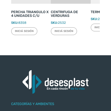
PERCHA TRIANGULO X
CENTRIFUGA DE
TERMO WEEK
4 UNIDADES C/U
VERDURAS
SKU:
2220
SKU:
8358
SKU:
2532
INICIÁ SESI
INICIÁ SESIÓN
INICIÁ SESIÓN
CATEGORÍAS Y AMBIENTES