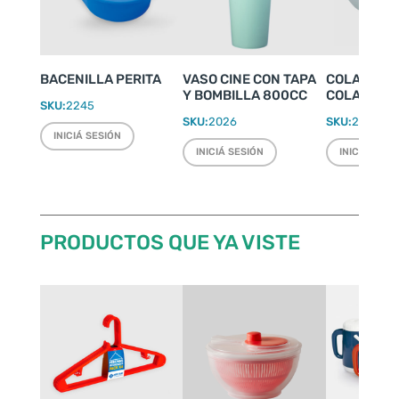
BACENILLA PERITA
VASO CINE CON TAPA
COLADOR D
Y BOMBILLA 800CC
COLAPASTA
SKU:
2245
SKU:
2026
SKU:
2053
INICIÁ SESIÓN
INICIÁ SESIÓN
INICIÁ SESI
PRODUCTOS QUE YA VISTE