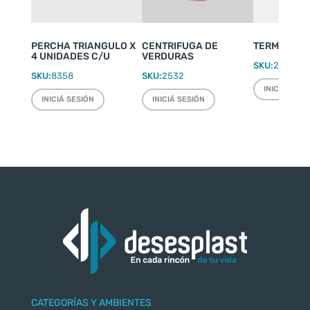
PERCHA TRIANGULO X
CENTRIFUGA DE
TERMO WEEK
4 UNIDADES C/U
VERDURAS
SKU:
2220
SKU:
8358
SKU:
2532
INICIÁ SESI
INICIÁ SESIÓN
INICIÁ SESIÓN
CATEGORÍAS Y AMBIENTES