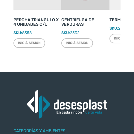
PERCHA TRIANGULO X
CENTRIFUGA DE
TERMO WEEK
4 UNIDADES C/U
VERDURAS
SKU:
2220
SKU:
8358
SKU:
2532
INICIÁ SESI
INICIÁ SESIÓN
INICIÁ SESIÓN
CATEGORÍAS Y AMBIENTES