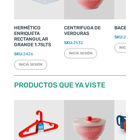
HERMÉTICO
CENTRIFUGA DE
BACENILLA
ENRIQUETA
VERDURAS
SKU:
2245
RECTANGULAR
SKU:
2532
GRANDE 1.75LTS
INICIÁ SESI
INICIÁ SESIÓN
SKU:
2426
INICIÁ SESIÓN
PRODUCTOS QUE YA VISTE