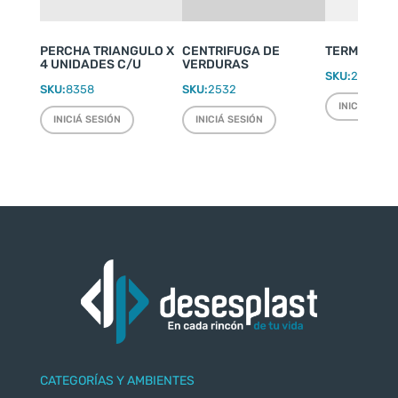
PERCHA TRIANGULO X
CENTRIFUGA DE
TERMO WEEK
4 UNIDADES C/U
VERDURAS
SKU:
2220
SKU:
8358
SKU:
2532
INICIÁ SESI
INICIÁ SESIÓN
INICIÁ SESIÓN
CATEGORÍAS Y AMBIENTES