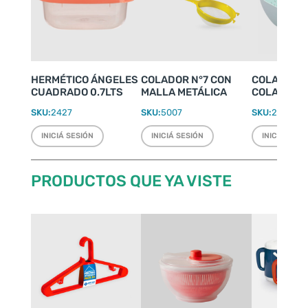
HERMÉTICO ÁNGELES
COLADOR N°7 CON
COLADOR D
CUADRADO 0.7LTS
MALLA METÁLICA
COLAPASTA
SKU:
2427
SKU:
5007
SKU:
2053
INICIÁ SESIÓN
INICIÁ SESIÓN
INICIÁ SESI
PRODUCTOS QUE YA VISTE