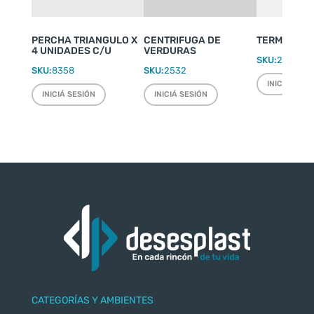
PERCHA TRIANGULO X
CENTRIFUGA DE
TERMO WEEK
4 UNIDADES C/U
VERDURAS
SKU:
2220
SKU:
8358
SKU:
2532
INICIÁ SESI
INICIÁ SESIÓN
INICIÁ SESIÓN
CATEGORÍAS Y AMBIENTES