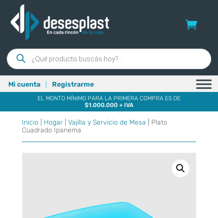
Búsqueda
de
productos
|
Mi cuenta
Registrarme
EL MONTO MÍNIMO PARA LA PRIMERA COMPRA ES DE
$1.000.000 + IVA
Inicio
|
Hogar
|
Vajilla y Servicio de Mesa
| Plato
Cuadrado Ipanema