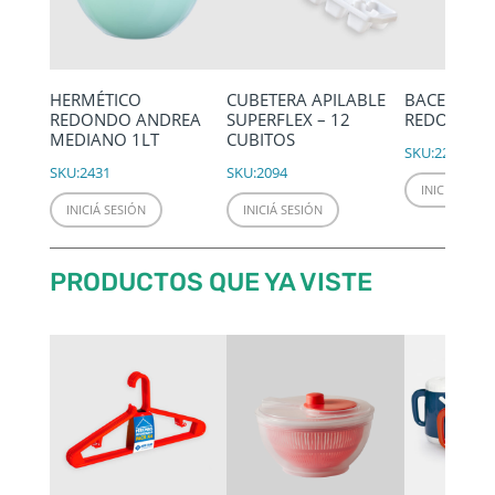
HERMÉTICO
CUBETERA APILABLE
BACENILLA
REDONDO ANDREA
SUPERFLEX – 12
REDONDA Ø
MEDIANO 1LT
CUBITOS
SKU:
2246
SKU:
2431
SKU:
2094
INICIÁ SESIÓ
INICIÁ SESIÓN
INICIÁ SESIÓN
PRODUCTOS QUE YA VISTE