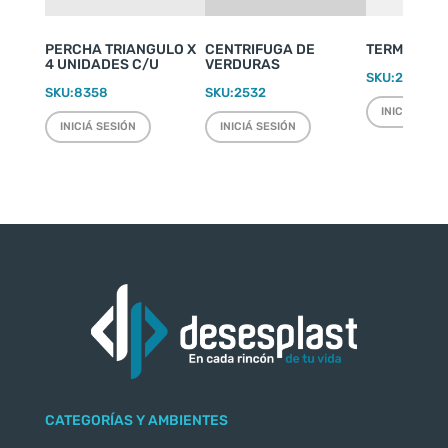
PERCHA TRIANGULO X
CENTRIFUGA DE
TERMO WEEK
4 UNIDADES C/U
VERDURAS
SKU:
2220
SKU:
8358
SKU:
2532
INICIÁ SESI
INICIÁ SESIÓN
INICIÁ SESIÓN
CATEGORÍAS Y AMBIENTES