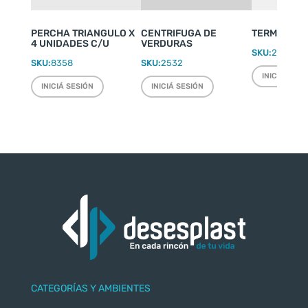
PERCHA TRIANGULO X
CENTRIFUGA DE
TERMO WEEK
4 UNIDADES C/U
VERDURAS
SKU:
2220
SKU:
8358
SKU:
2532
INICIÁ SESI
INICIÁ SESIÓN
INICIÁ SESIÓN
CATEGORÍAS Y AMBIENTES