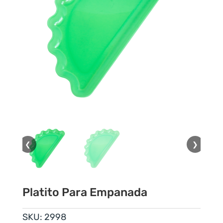
❮
❯
Platito Para Empanada
SKU:
2998