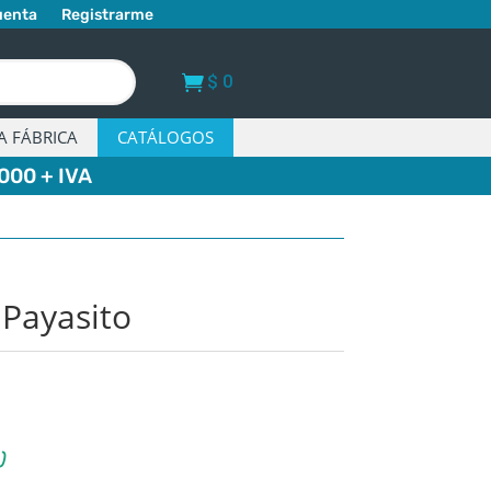
uenta
Registrarme
$
0
A FÁBRICA
CATÁLOGOS
000 + IVA
 Payasito
)