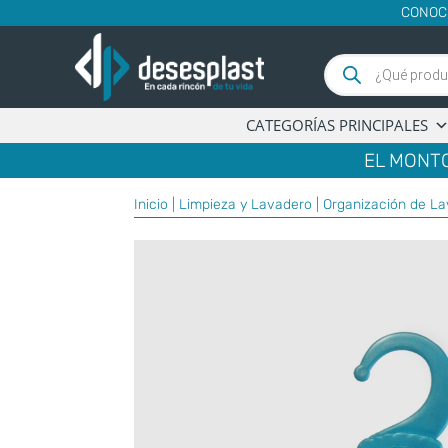
CONOC
Búsqueda
de
productos
CATEGORÍAS PRINCIPALES
EL MONTO
Inicio
|
Limpieza y Lavadero
|
Organización de L