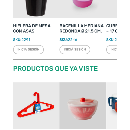
HIELERA DE MESA
BACENILLA MEDIANA
CUBETERA 
CON ASAS
REDONDA Ø 21,5 CM.
– 17 CUBIT
SKU:
2291
SKU:
2246
SKU:
2074
INICIÁ SESIÓN
INICIÁ SESIÓN
INICIÁ SESI
PRODUCTOS QUE YA VISTE