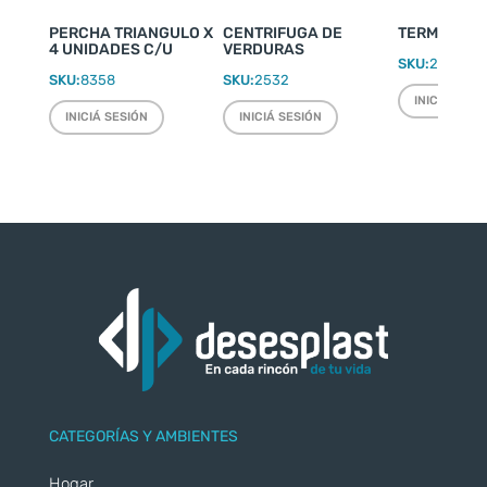
PERCHA TRIANGULO X
CENTRIFUGA DE
TERMO WEEK
4 UNIDADES C/U
VERDURAS
SKU:
2220
SKU:
8358
SKU:
2532
INICIÁ SESI
INICIÁ SESIÓN
INICIÁ SESIÓN
CATEGORÍAS Y AMBIENTES
Hogar