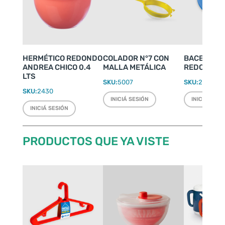
HERMÉTICO REDONDO
COLADOR N°7 CON
BACENILL
ANDREA CHICO 0.4
MALLA METÁLICA
REDONDA Ø
LTS
SKU:
5007
SKU:
2247
SKU:
2430
INICIÁ SESIÓN
INICIÁ SESI
INICIÁ SESIÓN
PRODUCTOS QUE YA VISTE