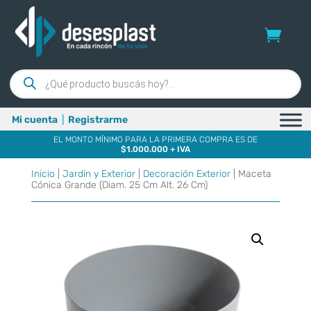
Búsqueda
de
productos
Mi cuenta
|
Registrarme
EL MONTO MÍNIMO PARA LA PRIMERA COMPRA ES DE
$1.000.000 + IVA
Inicio
|
Jardín y Exterior
|
Decoración Exterior
| Maceta
Cónica Grande (Diam. 25 Cm Alt. 26 Cm)