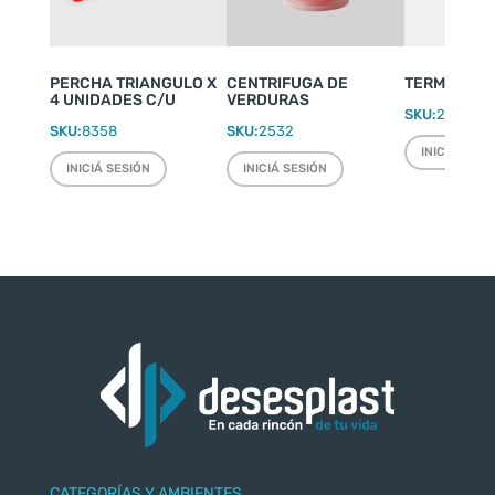
PERCHA TRIANGULO X
CENTRIFUGA DE
TERMO WEEK
4 UNIDADES C/U
VERDURAS
SKU:
2220
SKU:
8358
SKU:
2532
INICIÁ SESI
INICIÁ SESIÓN
INICIÁ SESIÓN
CATEGORÍAS Y AMBIENTES