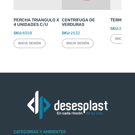
PERCHA TRIANGULO X
CENTRIFUGA DE
TERMO WEEK
4 UNIDADES C/U
VERDURAS
SKU:
2220
SKU:
8358
SKU:
2532
INICIÁ SESI
INICIÁ SESIÓN
INICIÁ SESIÓN
CATEGORÍAS Y AMBIENTES