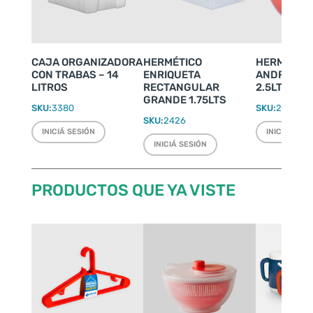
CAJA ORGANIZADORA
HERMÉTICO
HERMÉTIC
CON TRABAS – 14
ENRIQUETA
ANDREA G
LITROS
RECTANGULAR
2.5LTS
GRANDE 1.75LTS
SKU:
3380
SKU:
2432
SKU:
2426
INICIÁ SESIÓN
INICIÁ SESI
INICIÁ SESIÓN
PRODUCTOS QUE YA VISTE