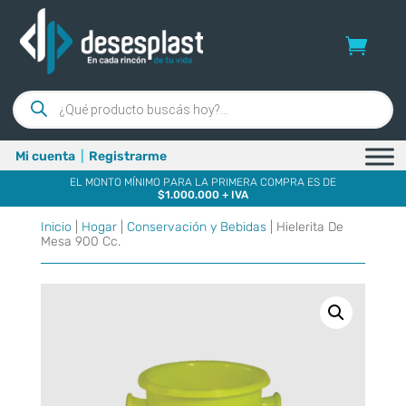
Búsqueda
de
productos
Mi cuenta
|
Registrarme
EL MONTO MÍNIMO PARA LA PRIMERA COMPRA ES DE
$1.000.000 + IVA
Inicio
|
Hogar
|
Conservación y Bebidas
| Hielerita De
Mesa 900 Cc.