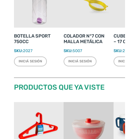
BOTELLA SPORT
COLADOR N°7 CON
CUBETERA 
750CC
MALLA METÁLICA
– 17 CUBIT
SKU:
2027
SKU:
5007
SKU:
2074
INICIÁ SESIÓN
INICIÁ SESIÓN
INICIÁ SESI
PRODUCTOS QUE YA VISTE