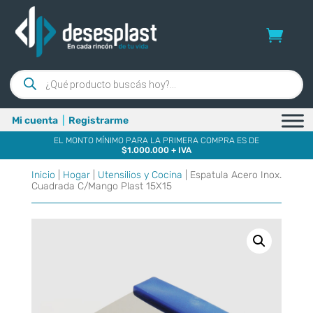
Búsqueda
de
productos
Mi cuenta
|
Registrarme
EL MONTO MÍNIMO PARA LA PRIMERA COMPRA ES DE
$1.000.000 + IVA
Inicio
|
Hogar
|
Utensilios y Cocina
| Espatula Acero Inox.
Cuadrada C/Mango Plast 15X15