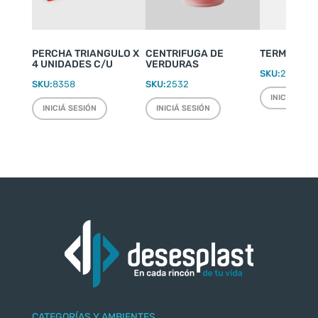
PERCHA TRIANGULO X
CENTRIFUGA DE
TERMO WEEK
4 UNIDADES C/U
VERDURAS
SKU:
2220
SKU:
8358
SKU:
2532
INICIÁ SESI
INICIÁ SESIÓN
INICIÁ SESIÓN
CATEGORÍAS Y AMBIENTES