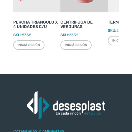
PERCHA TRIANGULO X
CENTRIFUGA DE
TERMO WEEK
4 UNIDADES C/U
VERDURAS
SKU:
2220
SKU:
8358
SKU:
2532
INICIÁ SESI
INICIÁ SESIÓN
INICIÁ SESIÓN
CATEGORÍAS Y AMBIENTES