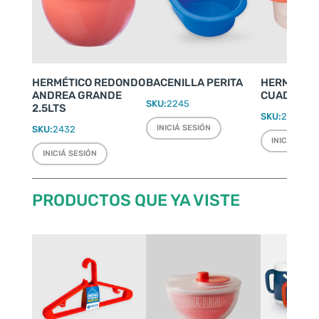
HERMÉTICO REDONDO
BACENILLA PERITA
HERMÉTIC
ANDREA GRANDE
CUADRADO 
SKU:
2245
2.5LTS
SKU:
2427
INICIÁ SESIÓN
SKU:
2432
INICIÁ SESI
INICIÁ SESIÓN
PRODUCTOS QUE YA VISTE