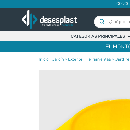
CONOC
Búsqueda
de
productos
CATEGORÍAS PRINCIPALES
EL MONTO
Inicio
|
Jardín y Exterior
|
Herramientas y Jardine