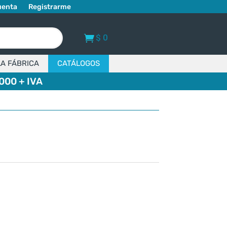
uenta
Registrarme
$
0
LA FÁBRICA
CATÁLOGOS
000 + IVA