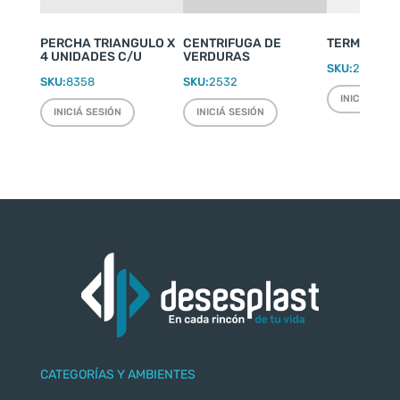
PERCHA TRIANGULO X
CENTRIFUGA DE
TERMO WEEK
4 UNIDADES C/U
VERDURAS
SKU:
2220
SKU:
8358
SKU:
2532
INICIÁ SESI
INICIÁ SESIÓN
INICIÁ SESIÓN
CATEGORÍAS Y AMBIENTES