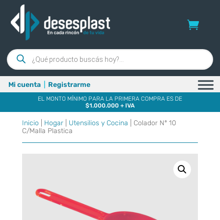
Búsqueda
de
productos
Mi cuenta
|
Registrarme
EL MONTO MÍNIMO PARA LA PRIMERA COMPRA ES DE
$1.000.000 + IVA
Inicio
|
Hogar
|
Utensilios y Cocina
| Colador Nº 10
C/Malla Plastica