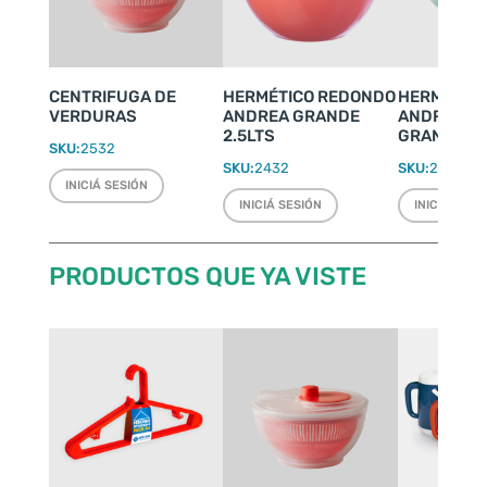
CENTRIFUGA DE
HERMÉTICO REDONDO
HERMÉTIC
VERDURAS
ANDREA GRANDE
ANDREA S
2.5LTS
GRANDE 4.
SKU:
2532
SKU:
2432
SKU:
2433
INICIÁ SESIÓN
INICIÁ SESIÓN
INICIÁ SESI
PRODUCTOS QUE YA VISTE