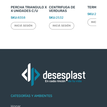
PERCHA TRIANGULO X
CENTRIFUGA DE
TERMO WEEK
4 UNIDADES C/U
VERDURAS
SKU:
2220
SKU:
8358
SKU:
2532
INICIÁ SESI
INICIÁ SESIÓN
INICIÁ SESIÓN
CATEGORÍAS Y AMBIENTES
Hogar