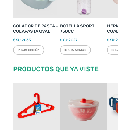
COLADOR DE PASTA –
BOTELLA SPORT
HERMÉTIC
COLAPASTA OVAL
750CC
CUADRADO 
SKU:
2053
SKU:
2027
SKU:
2427
INICIÁ SESIÓN
INICIÁ SESIÓN
INICIÁ SESI
PRODUCTOS QUE YA VISTE