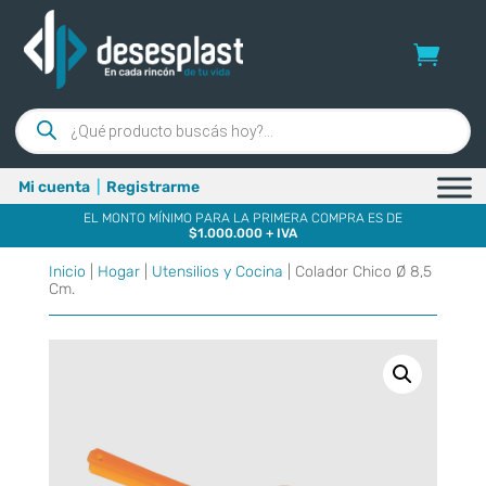
Búsqueda
de
productos
Mi cuenta
|
Registrarme
EL MONTO MÍNIMO PARA LA PRIMERA COMPRA ES DE
$1.000.000 + IVA
Inicio
|
Hogar
|
Utensilios y Cocina
| Colador Chico Ø 8,5
Cm.