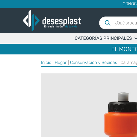
CONOC
Búsqueda
de
productos
CATEGORÍAS PRINCIPALES
EL MONTO
Inicio
|
Hogar
|
Conservación y Bebidas
| Carama