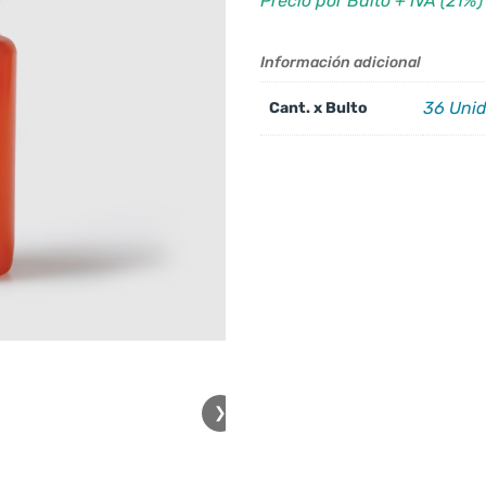
Precio por Bulto + IVA (21%)
Información adicional
36 Uni
Cant. x Bulto
❯