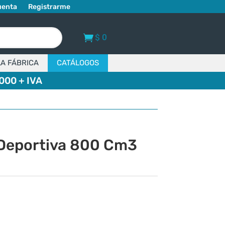
uenta
Registrarme
$
0
LA FÁBRICA
CATÁLOGOS
000 + IVA
Deportiva 800 Cm3