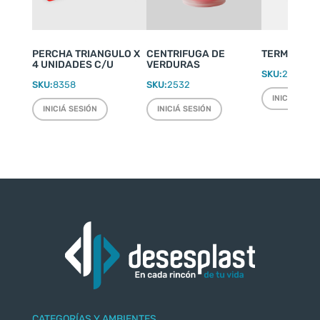
PERCHA TRIANGULO X
CENTRIFUGA DE
TERMO WEEK
4 UNIDADES C/U
VERDURAS
SKU:
2220
SKU:
8358
SKU:
2532
INICIÁ SESI
INICIÁ SESIÓN
INICIÁ SESIÓN
CATEGORÍAS Y AMBIENTES