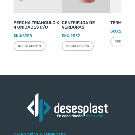
PERCHA TRIANGULO X
CENTRIFUGA DE
TERMO WEEK
4 UNIDADES C/U
VERDURAS
SKU:
2220
SKU:
8358
SKU:
2532
INICIÁ SESI
INICIÁ SESIÓN
INICIÁ SESIÓN
CATEGORÍAS Y AMBIENTES