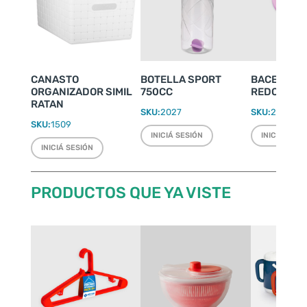
CANASTO
BOTELLA SPORT
BACENILLA
ORGANIZADOR SIMIL
750CC
REDONDA Ø 
RATAN
SKU:
2027
SKU:
2246
SKU:
1509
INICIÁ SESIÓN
INICIÁ SESI
INICIÁ SESIÓN
PRODUCTOS QUE YA VISTE