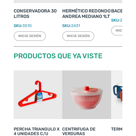
CONSERVADORA 30
HERMÉTICO REDONDO
BACENILLA
LITROS
ANDREA MEDIANO 1LT
SKU:
2245
SKU:
3510
SKU:
2431
INICIÁ SESI
INICIÁ SESIÓN
INICIÁ SESIÓN
PRODUCTOS QUE YA VISTE
PERCHA TRIANGULO X
CENTRIFUGA DE
TERMO WEEK
4 UNIDADES C/U
VERDURAS