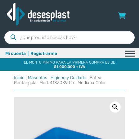
Búsqueda
de
productos
Mi cuenta
|
Registrarme
EL MONTO MÍNIMO PARA LA PRIMERA COMPRA ES DE
$1.000.000 + IVA
Inicio
|
Mascotas
|
Higiene y Cuidado
| Batea
Rectangular Med. 41X30X9 Cm. Mediana Color