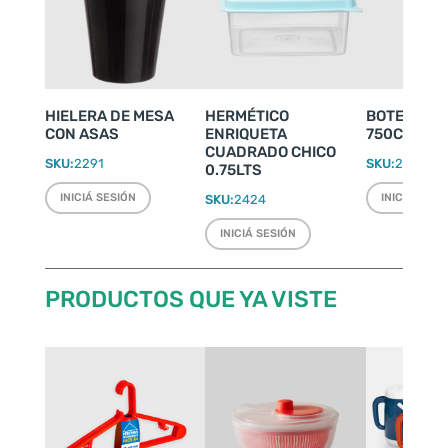
HIELERA DE MESA
HERMÉTICO
BOTELLA S
CON ASAS
ENRIQUETA
750CC
CUADRADO CHICO
SKU:
2291
SKU:
2027
0.75LTS
INICIÁ SESIÓN
INICIÁ SESI
SKU:
2424
INICIÁ SESIÓN
PRODUCTOS QUE YA VISTE