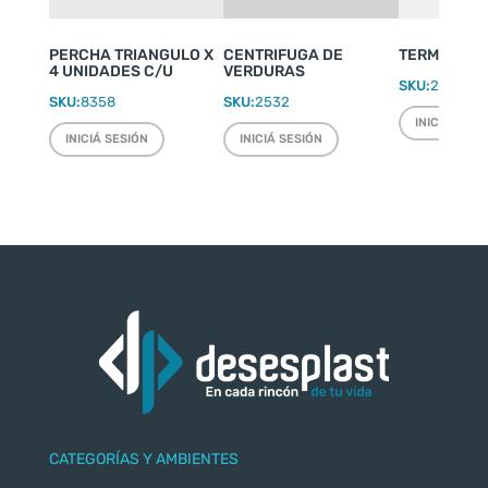
PERCHA TRIANGULO X
CENTRIFUGA DE
TERMO WEEK
4 UNIDADES C/U
VERDURAS
SKU:
2220
SKU:
8358
SKU:
2532
INICIÁ SESI
INICIÁ SESIÓN
INICIÁ SESIÓN
CATEGORÍAS Y AMBIENTES