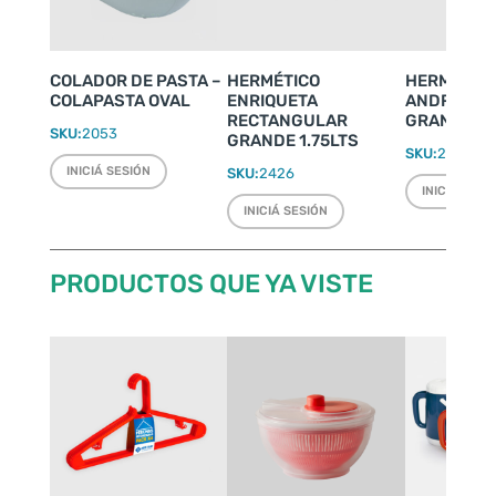
COLADOR DE PASTA –
HERMÉTICO
HERMÉTIC
COLAPASTA OVAL
ENRIQUETA
ANDREA S
RECTANGULAR
GRANDE 4.
SKU:
2053
GRANDE 1.75LTS
SKU:
2433
INICIÁ SESIÓN
SKU:
2426
INICIÁ SESI
INICIÁ SESIÓN
PRODUCTOS QUE YA VISTE