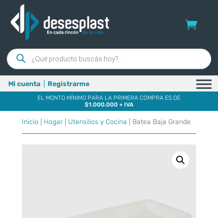
Búsqueda
de
productos
Mi cuenta
|
Registrarme
EL MONTO MÍNIMO PARA LA PRIMERA COMPRA ES DE
$1.000.000 + IVA
Inicio
|
Hogar
|
Utensilios y Cocina
| Batea Baja Grande