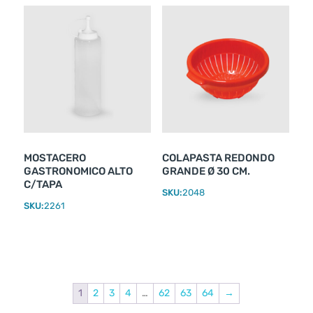
MOSTACERO
COLAPASTA REDONDO
GASTRONOMICO ALTO
GRANDE Ø 30 CM.
C/TAPA
SKU:
2048
SKU:
2261
1
2
3
4
…
62
63
64
→