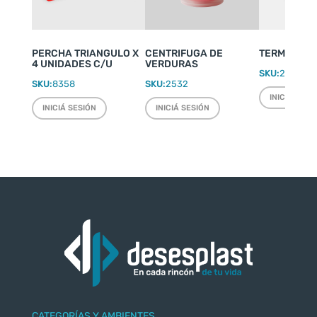
PERCHA TRIANGULO X
CENTRIFUGA DE
TERMO WEEK
4 UNIDADES C/U
VERDURAS
SKU:
2220
SKU:
8358
SKU:
2532
INICIÁ SESI
INICIÁ SESIÓN
INICIÁ SESIÓN
CATEGORÍAS Y AMBIENTES