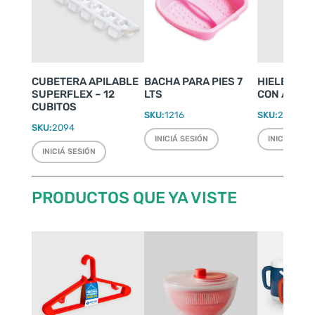
CUBETERA APILABLE
BACHA PARA PIES 7
HIELERA D
SUPERFLEX – 12
LTS
CON ASAS
CUBITOS
SKU:
1216
SKU:
2291
SKU:
2094
INICIÁ SESIÓN
INICIÁ SESI
INICIÁ SESIÓN
PRODUCTOS QUE YA VISTE