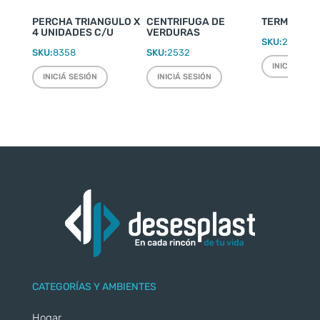
PERCHA TRIANGULO X
CENTRIFUGA DE
TERMO WEEK
4 UNIDADES C/U
VERDURAS
SKU:
2220
SKU:
8358
SKU:
2532
INICIÁ SESI
INICIÁ SESIÓN
INICIÁ SESIÓN
CATEGORÍAS Y AMBIENTES
Hogar