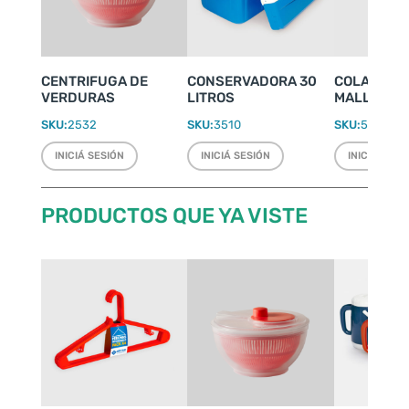
CENTRIFUGA DE
CONSERVADORA 30
COLADOR N
VERDURAS
LITROS
MALLA MET
SKU:
2532
SKU:
3510
SKU:
5007
INICIÁ SESIÓN
INICIÁ SESIÓN
INICIÁ SESI
PRODUCTOS QUE YA VISTE