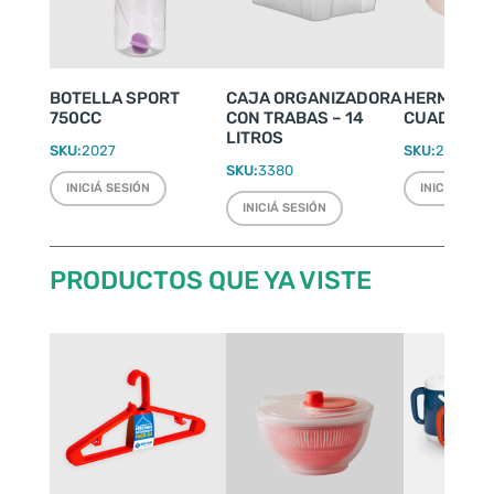
BOTELLA SPORT
CAJA ORGANIZADORA
HERMÉTIC
750CC
CON TRABAS – 14
CUADRADO 
LITROS
SKU:
2027
SKU:
2427
SKU:
3380
INICIÁ SESIÓN
INICIÁ SESI
INICIÁ SESIÓN
PRODUCTOS QUE YA VISTE