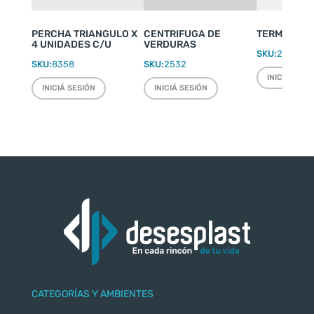
PERCHA TRIANGULO X
CENTRIFUGA DE
TERMO WEEK
4 UNIDADES C/U
VERDURAS
SKU:
2220
SKU:
8358
SKU:
2532
INICIÁ SESI
INICIÁ SESIÓN
INICIÁ SESIÓN
CATEGORÍAS Y AMBIENTES