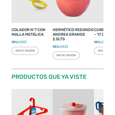
COLADOR N°7 CON
HERMÉTICO REDONDO
CUBETERA 
MALLA METÁLICA
ANDREA GRANDE
– 17 CUBIT
2.5LTS
SKU:
5007
SKU:
2074
SKU:
2432
INICIÁ SESIÓN
INICIÁ SESI
INICIÁ SESIÓN
PRODUCTOS QUE YA VISTE