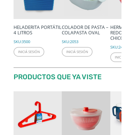
HELADERITA PORTÁTIL
COLADOR DE PASTA –
HERMÉTIC
4 LITROS
COLAPASTA OVAL
REDONDO 
CHICO 0.4 
SKU:
3500
SKU:
2053
SKU:
2430
INICIÁ SESIÓN
INICIÁ SESIÓN
INICIÁ SESIÓ
PRODUCTOS QUE YA VISTE