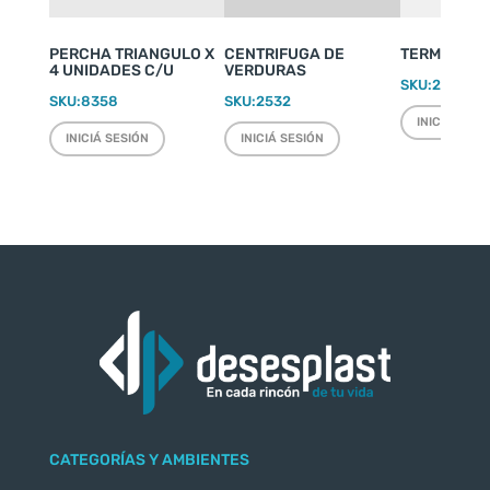
PERCHA TRIANGULO X
CENTRIFUGA DE
TERMO WEEK
4 UNIDADES C/U
VERDURAS
SKU:
2220
SKU:
8358
SKU:
2532
INICIÁ SESI
INICIÁ SESIÓN
INICIÁ SESIÓN
CATEGORÍAS Y AMBIENTES